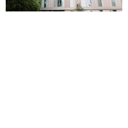
Eindhoven
The Blue Zone Gym is een trendy en eigentijdse
boutique fitness studio waar resultaatgericht trainen
voorop staat. Kom kennismaken, wij helpen je graag.