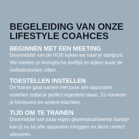
BEGELEIDING VAN ONZE
LIFESTYLE COAHCES
BEGINNEN MET EEN MEETING
Doormiddel van de HUB kijken we naar je startpunt.
We meeten je biologische leeftijd en kijken waar de
verbeterpunten zitten.
TOESTELLEN INSTELLEN
De trainer gaat samen met jouw alle apparaten
instellen zodat je perfect ingesteld staan. Zo voorkom
je blessures en andere klachten.
TIJD OM TE TRAINEN
Doormiddel van jouw eigen gepersonaliseerde bandje
kan jij nu bij alle apparaten inloggen en deze correct
uitvoeren.